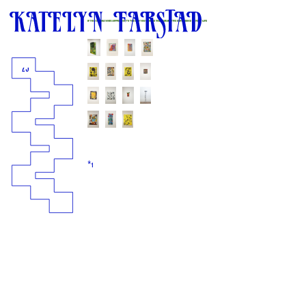
25
*1